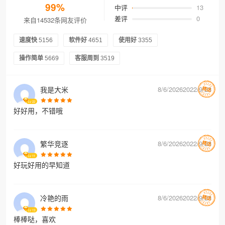
99%
中评
13
差评
0
来自14532条网友评价
速度快
5156
软件好
4651
使用好
3355
操作简单
5669
客服周到
3519
我是大米
8/6/20262022/9/28
Lv
22
好好用，不错哦
繁华竞逐
8/6/20262022/9/28
Lv
11
好玩好用的早知道
冷艳的雨
8/6/20262022/9/28
Lv
13
棒棒哒，喜欢